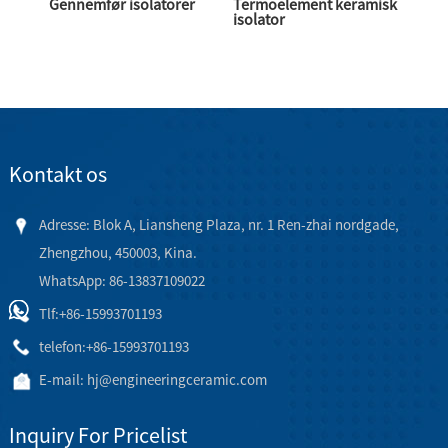
Gennemfør isolatorer
Termoelement keramisk
isolator
Kontakt os
Adresse: Blok A, Liansheng Plaza, nr. 1 Ren-zhai nordgade,
Zhengzhou, 450003, Kina.
WhatsApp: 86-13837109022
Tlf:
+86-15993701193
telefon:
+86-15993701193
E-mail:
hj@engineeringceramic.com
Inquiry For Pricelist