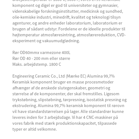
komponent og digel er god til universiteter og gymnasier,
videnskabelige forskningsinstitutter, medicinsk og sundhed,
olie-kemiske industri, minedrift, kvalitet og teknologi tilsyn
agenturer, og andre enheder laboratorium, laboratorium er
brugen af ​​sådant udstyr. Fordelene er de ideelle produkter til
højtemperatur atmosfæresintring, atmosfærereduktion, CVD-
eksperiment og vakuumudglødning.
Rør OD60mmx varmezone 400L
Rør OD 40 - 200 mm eller større
Maks. arbejdstemp. 1800 C
Engineering Ceramic Co., Ltd (Mærke EC) Alumina 99,7%
Keramisk komponent bruger en masse procesmetoder
afhænger af de ønskede slutegenskaber, geometri og
størrelse af de komponenter, der skal fremstilles. Ligesom
trykstøbning, slipstøbning, tørpresning, isostatisk presning og
ekstrudering. Alumina 99,7% keramisk komponent til rørovn
vil have standardstørrelsen på lager. Alle standardrør kunne
leveres inden for 3 arbejdsdage. Vi har 4 CNC-maskiner på
vores fabrik med stærk produktionskapacitet, tilpassede
typer er altid velkomne.