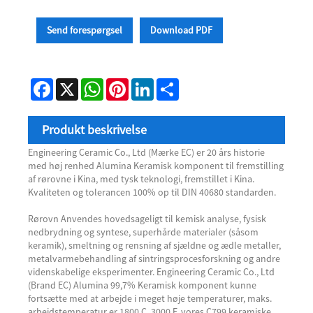
Send forespørgsel
Download PDF
Facebook
X
WhatsApp
Pinterest
LinkedIn
Share
Produkt beskrivelse
Engineering Ceramic Co., Ltd (Mærke EC) er 20 års historie
med høj renhed Alumina Keramisk komponent til fremstilling
af rørovne i Kina, med tysk teknologi, fremstillet i Kina.
Kvaliteten og tolerancen 100% op til DIN 40680 standarden.
Rørovn Anvendes hovedsageligt til kemisk analyse, fysisk
nedbrydning og syntese, superhårde materialer (såsom
keramik), smeltning og rensning af sjældne og ædle metaller,
metalvarmebehandling af sintringsprocesforskning og andre
videnskabelige eksperimenter. Engineering Ceramic Co., Ltd
(Brand EC) Alumina 99,7% Keramisk komponent kunne
fortsætte med at arbejde i meget høje temperaturer, maks.
arbejdstemperatur er 1800 C, 3000 F, vores C799 keramiske