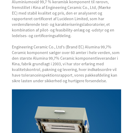
Aluminiumoxid 99,7 % keramisk komponent til rørovn,
fremstillet i Kina af Engineering Ceramic Co., Ltd, (Mærke
EC) med stabil kvalitet og pris, den er analyseret og
rapporteret certificeret af Lucideon Limited, som har
verdensførende test- og karakteriseringslaboratorier, et
kombination af pilot- og feasibility-anlæg og -udstyr og en
ledelses- og certificeringsafdeling.
Engineering Ceramic Co., Ltd's (Brand EC) Alumina 99,7%
Ceramic komponent sælger over 60 amter i hele verden, som
den største Alumina 99,7% Ceramic komponentleverandør i
Kina, fabrik grundlagt i 2003, vi har stor erfaring med
kvalitetskontrol, pakning og levering, hver indkøbsordre vil
have toleranceinspektionsrapport, vores pakkeafdeling kan
sikre lasten under sikkerhed og hurtigere forsendelse.