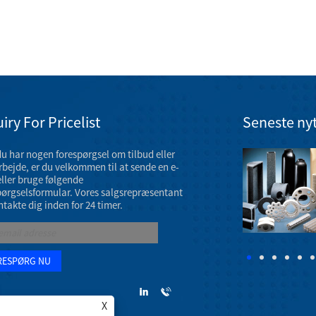
iry For Pricelist
Seneste ny
du har nogen forespørgsel om tilbud eller
Udstilling af keramiske maskindele i marts 2023
bejde, er du velkommen til at sende en e-
AAOS 2023 årsmøde finder sted 7. - 11. marts 2023 på
eller bruge følgende
Venetian Convention & Expo Center i Las Vegas.
pørgselsformular. Vores salgsrepræsentant
ntakte dig inden for 24 timer.
X