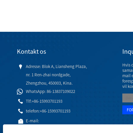
Kontakt os
Inqu
Hvis 
Adresse: Blok A, Liansheng Plaza,
samar
nr. 1 Ren-zhai nordgade,
mail 
fores
Zhengzhou, 450003, Kina.
vil ko
WhatsApp: 86-13837109022
Tlf:
+86-15993701193
telefon:
+86-15993701193
E-mail:
hj@engineeringceramic.com