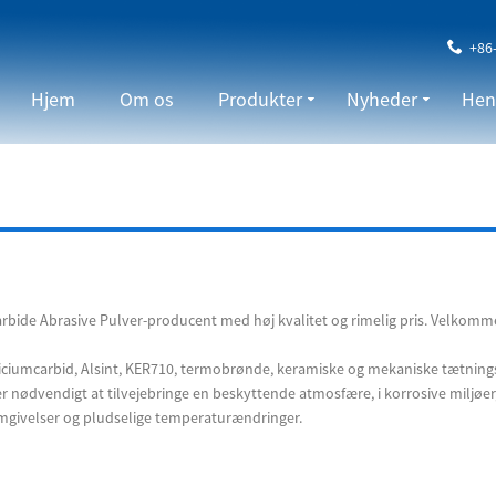
+86
Hjem
Om os
Produkter
Nyheder
Hen
rbide Abrasive Pulver-producent med høj kvalitet og rimelig pris. Velkommen
siliciumcarbid, Alsint, KER710, termobrønde, keramiske og mekaniske tætni
r nødvendigt at tilvejebringe en beskyttende atmosfære, i korrosive miljøe
omgivelser og pludselige temperaturændringer.