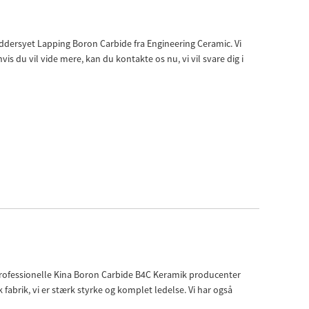
Live
ddersyet Lapping Boron Carbide fra Engineering Ceramic. Vi
vis du vil vide mere, kan du kontakte os nu, vi vil svare dig i
 professionelle Kina Boron Carbide B4C Keramik producenter
fabrik, vi er stærk styrke og komplet ledelse. Vi har også