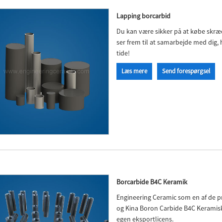
Lapping borcarbid
Du kan være sikker på at købe skræ
ser frem til at samarbejde med dig, h
tide!
Læs mere
Send forespørgsel
Borcarbide B4C Keramik
Engineering Ceramic som en af ​​de
og Kina Boron Carbide B4C Keramisk 
egen eksportlicens.