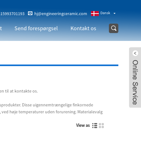
Dansk
-15993701193
hj@engineeringceramic.com
t
Send forespørgsel
Kontakt os
 til at kontakte os.
ngsprodukter. Disse uigennemtrængelige finkornede
r, ved høje temperaturer uden forurening. Materialevalg
View as