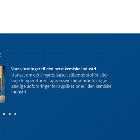
t
Vores løsninger til den petrokemiske industri
Uanset om det er syrer, baser, slibende stoffer eller
høje temperaturer - aggressive miljøforhold udgør
særlige udfordringer for applikationer i den kemiske
industri.
temperatur- o
farer.