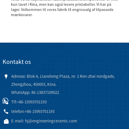
kun lavet i Kina, men kan også levere pristabeller. Vi har på
lager. Velkommen til vores fabrik til engrossalg af tilpassede
mærkevarer.
Kontakt os
Adresse: Blok A, Liansheng Plaza, nr. 1 Ren-zhai nordgade,
Zhengzhou, 450003, Kina.
WhatsApp: 86-13837109022
Tlf:
+86-15993701193
telefon:
+86-15993701193
E-mail:
hj@engineeringceramic.com