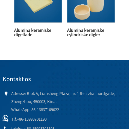
Alumina keramiske
Alumina keramiske
digelfade
cylindriske digler
Kontakt os
Adresse: Blok A, Liansheng Plaza, nr. 1 Ren-zhai nordgade,
Zhengzhou, 450003, Kina.
WhatsApp: 86-13837109022
Tlf:
+86-15993701193
telefon:
+86-15993701193