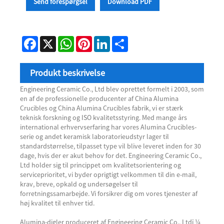
Send forespørgsel
Download PDF
Facebook
X
WhatsApp
Pinterest
LinkedIn
Share
Produkt beskrivelse
Engineering Ceramic Co., Ltd blev oprettet formelt i 2003, som
en af ​​de professionelle producenter af China Alumina
Crucibles og China Alumina Crucibles fabrik, vi er stærk
teknisk forskning og ISO kvalitetsstyring. Med mange års
international erhvervserfaring har vores Alumina Crucibles-
serie og andet keramisk laboratorieudstyr lager til
standardstørrelse, tilpasset type vil blive leveret inden for 30
dage, hvis der er akut behov for det. Engineering Ceramic Co.,
Ltd holder sig til princippet om kvalitetsorientering og
serviceprioritet, vi byder oprigtigt velkommen til din e-mail,
krav, breve, opkald og undersøgelser til
forretningssamarbejde. Vi forsikrer dig om vores tjenester af
høj kvalitet til enhver tid.
Alumina-digler produceret af Engineering Ceramic Co., Ltdï ¼