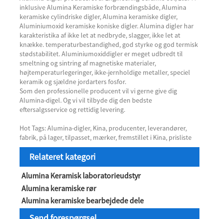
inklusive Alumina Keramiske forbrændingsbåde, Alumina
keramiske cylindriske digler, Alumina keramiske digler,
Aluminiumoxid keramiske koniske digler. Alumina digler har
karakteristika af ikke let at nedbryde, slagger, ikke let at
knække. temperaturbestandighed, god styrke og god termisk
stødstabilitet. Aluminiumoxiddigler er meget udbredt til
smeltning og sintring af magnetiske materialer,
højtemperaturlegeringer, ikke-jernholdige metaller, speciel
keramik og sjældne jordarters fosfor.
Som den professionelle producent vil vi gerne give dig
Alumina-digel. Og vi vil tilbyde dig den bedste
eftersalgsservice og rettidig levering.
Hot Tags: Alumina-digler, Kina, producenter, leverandører,
fabrik, på lager, tilpasset, mærker, fremstillet i Kina, prisliste
Relateret kategori
Alumina Keramisk laboratorieudstyr
Alumina keramiske rør
Alumina keramiske bearbejdede dele
Send forespørgsel