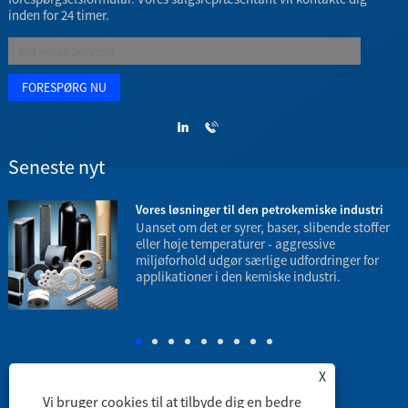
inden for 24 timer.
Seneste nyt
3
Vores løsninger til den petrokemiske industri
Uanset om det er syrer, baser, slibende stoffer
eller høje temperaturer - aggressive
miljøforhold udgør særlige udfordringer for
applikationer i den kemiske industri.
t
e
X
Vi bruger cookies til at tilbyde dig en bedre