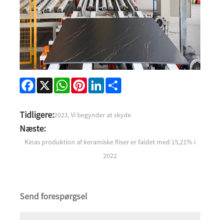
Facebook
X
WhatsApp
Pinterest
LinkedIn
Share
Tidligere:
2023, Vi begynder at skyde
Næste:
Kinas produktion af keramiske fliser er faldet med 15,21% i
2022
Send forespørgsel