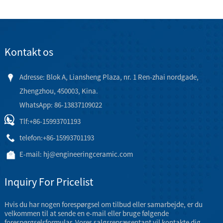
Kontakt os
Adresse: Blok A, Liansheng Plaza, nr. 1 Ren-zhai nordgade,
Zhengzhou, 450003, Kina.
WhatsApp: 86-13837109022
Tlf:
+86-15993701193
telefon:
+86-15993701193
E-mail:
hj@engineeringceramic.com
Inquiry For Pricelist
Hvis du har nogen forespørgsel om tilbud eller samarbejde, er du
velkommen til at sende en e-mail eller bruge følgende
forespørgselsformular. Vores salgsrepræsentant vil kontakte dig