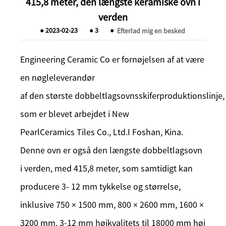
415,8 meter, den længste keramiske ovn i
verden
●
2023-02-23
●
3
●
Efterlad mig en besked
Engineering Ceramic Co er fornøjelsen af ​​at være
en nøgleleverandør
af den største dobbeltlagsovnsskiferproduktionslinje,
som er blevet arbejdet i New
PearlCeramics Tiles Co., Ltd.I Foshan, Kina.
Denne ovn er også den længste dobbeltlagsovn
i verden, med 415,8 meter, som samtidigt kan
producere 3- 12 mm tykkelse og størrelse,
inklusive 750 × 1500 mm, 800 × 2600 mm, 1600 ×
3200 mm, 3-12 mm højkvalitets til 18000 mm høj