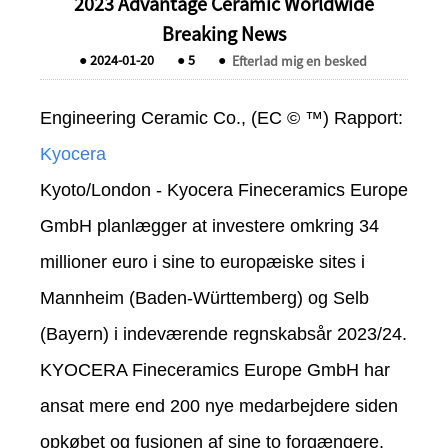
2023 Advantage Ceramic Worldwide
Breaking News
●
2024-01-20
●
5
●
Efterlad mig en besked
Engineering Ceramic Co., (EC © ™) Rapport:
Kyocera
Kyoto/London - Kyocera Fineceramics Europe
GmbH planlægger at investere omkring 34
millioner euro i sine to europæiske sites i
Mannheim (Baden-Württemberg) og Selb
(Bayern) i indeværende regnskabsår 2023/24.
KYOCERA Fineceramics Europe GmbH har
ansat mere end 200 nye medarbejdere siden
opkøbet og fusionen af ​​sine to forgængere,