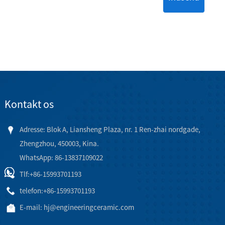
Kontakt os
Adresse: Blok A, Liansheng Plaza, nr. 1 Ren-zhai nordgade,
Zhengzhou, 450003, Kina.
WhatsApp: 86-13837109022
Tlf:
+86-15993701193
telefon:
+86-15993701193
E-mail:
hj@engineeringceramic.com