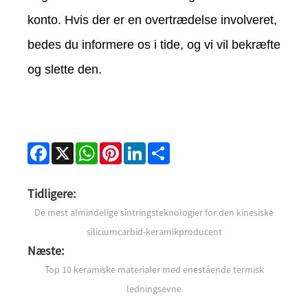
konto. Hvis der er en overtrædelse involveret,
bedes du informere os i tide, og vi vil bekræfte
og slette den.
Facebook
X
WhatsApp
Pinterest
LinkedIn
Share
Tidligere:
De mest almindelige sintringsteknologier for den kinesiske
siliciumcarbid-keramikproducent
Næste:
Top 10 keramiske materialer med enestående termisk
ledningsevne