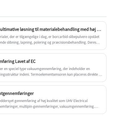
unik kombination af materialer og avanceret
tætningsteknologi, muliggør de næste
generations sensordesign. Vores produkter
blev solgt på verdensomspændende marked
med et godt ry.
Er borcarbid slibepulvere den ultimative løsning til materialebehandling med høj hårdhed?
aler, der er tilgængelige i dag, er borcarbid-slibepulvere opstået
ende slibning, lapning, polering og præcisionsbehandling. Deres
t og slidstyrke gør dem uundværlige i industrier, hvor
alitet er afgørende.
øring Lavet af EC
 en speciel type vakuumgennemføring, der indeholder en
ngsstruktur indeni. Termoelementsensoren kan placeres direkte i
raturmåling.
ntgennemføringer
ddersyet gennemføring af høj kvalitet som UHV Electrical
emføringer, multipin-gennemføringer, vakuumgennemføring.
e 3D-tegning baseret på kundefeed gennem prøver. Vi har
, inklusive 3D-kompatibilitetstjek. Hvert produkt gennemgår streng