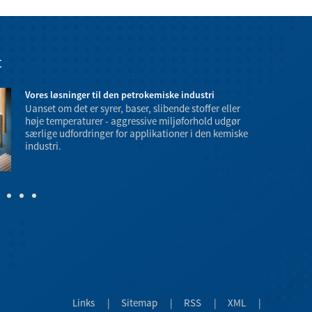
t
Vores løsninger til den petrokemiske industri
Uanset om det er syrer, baser, slibende stoffer eller
høje temperaturer - aggressive miljøforhold udgør
særlige udfordringer for applikationer i den kemiske
industri.
temperatur- o
farer.
Links
|
Sitemap
|
RSS
|
XML
|