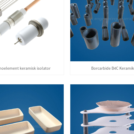
moelement keramisk isolator
Borcarbide B4C Keramik