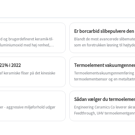
termoelement keramisk isolator. Velkommen
til at købe termoelement keramisk isolator fra
Engineering Ceramic. Hver anmodning fra
kunder besvares inden for 24 timer.
d og brugerdefineret keramik-til-
Blandt de mest avancerede slibemateri
aluminiumoxid med høj renhed,
som en foretrukken løsning til højtyd
s efter behov af kunder, såsom
enestående hårdhed, kemiske stabilite
dimensionsnøjagtighed og overfladekv
,21% i 2022
Termoelement vakuumgennemf
f keramiske fliser på det kinesiske
Termoelementvakuumgennemføring er
termoelementsensor og en metaltætni
højtemperaturkomponenter til tempe
Sådan vælger du termoeleme
rer - aggressive miljøforhold udgør
Engineering Ceramics Co leverer skræ
Feedthrough, UHV termoelementgenn
Vores ingeniørdesignafdeling kan lav
førsteklasses mærkeinspektionsudstyr
test og fejlretning.