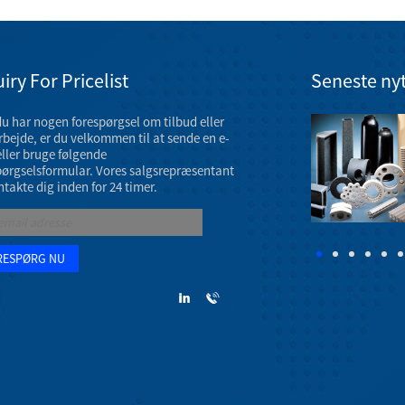
iry For Pricelist
Seneste ny
du har nogen forespørgsel om tilbud eller
Udstilling af keramiske maskindele i marts 2023
bejde, er du velkommen til at sende en e-
AAOS 2023 årsmøde finder sted 7. - 11. marts 2023 på
eller bruge følgende
Venetian Convention & Expo Center i Las Vegas.
pørgselsformular. Vores salgsrepræsentant
ntakte dig inden for 24 timer.