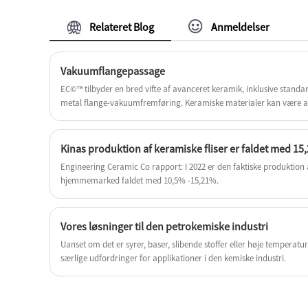
Alumina Keramisk termoelement
beskyttelsesrør. Og vi vil tilbyde dig den
bedste eftersalgsservice og rettidig levering.
Relateret Blog
Anmeldelser
Vakuumflangepassage
EC©™ tilbyder en bred vifte af avanceret keramik, inklusive standar
metal flange-vakuumfremføring. Keramiske materialer kan være 
zirconiumoxid, aluminiumnitrid (ALN), flangematerialer kan levere
rustfrit stål, kobber, titanium, FeNiCo.
Kinas produktion af keramiske fliser er faldet med 15
Engineering Ceramic Co rapport: I 2022 er den faktiske produktion a
hjemmemarked faldet med 10,5% -15,21%.
Vores løsninger til den petrokemiske industri
Uanset om det er syrer, baser, slibende stoffer eller høje temperatu
særlige udfordringer for applikationer i den kemiske industri.