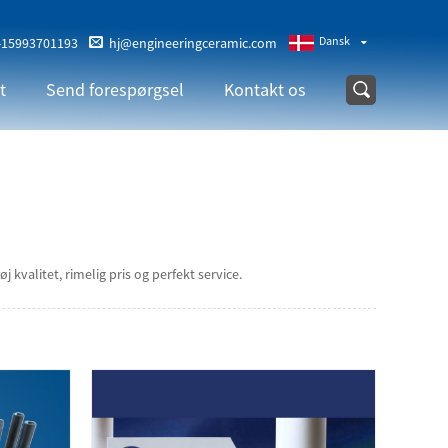
Dansk
-15993701193
hj@engineeringceramic.com
t
Send forespørgsel
Kontakt os
 kvalitet, rimelig pris og perfekt service.