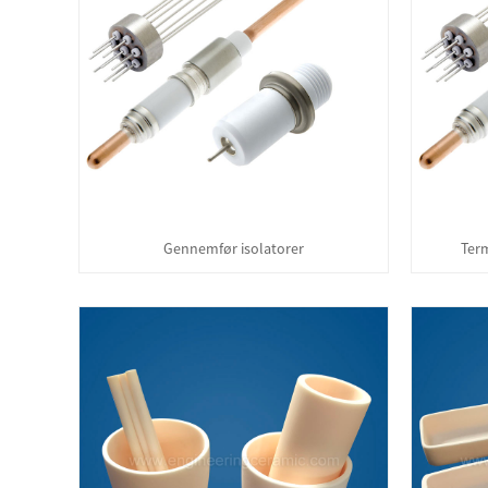
Gennemfør isolatorer
Ter