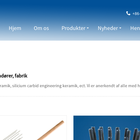
+86
Hjem
Om os
Produkter
Nyheder
Hen
dører, fabrik
amik, silicium carbid engineering keramik, ect. Vi er anerkendt af alle med høj