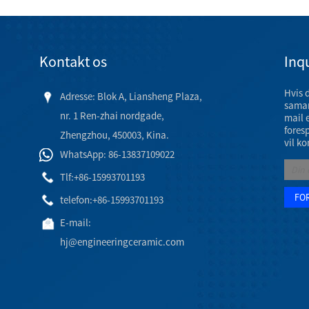
Kontakt os
Inqu
Hvis 
Adresse: Blok A, Liansheng Plaza,
samar
nr. 1 Ren-zhai nordgade,
mail 
fores
Zhengzhou, 450003, Kina.
vil ko
WhatsApp: 86-13837109022
Tlf:
+86-15993701193
telefon:
+86-15993701193
E-mail:
hj@engineeringceramic.com