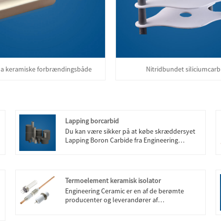
a keramiske forbrændingsbåde
Nitridbundet siliciumcarb
Lapping borcarbid
Du kan være sikker på at købe skræddersyet
Lapping Boron Carbide fra Engineering
Ceramic. Vi ser frem til at samarbejde med dig,
hvis du vil vide mere, kan du kontakte os nu,
vi vil svare dig i tide!
Termoelement keramisk isolator
Engineering Ceramic er en af ​​de berømte
producenter og leverandører af
termoelementkeramiske isolatorer i Kina.
Vores fabrik er specialiseret i fremstilling af