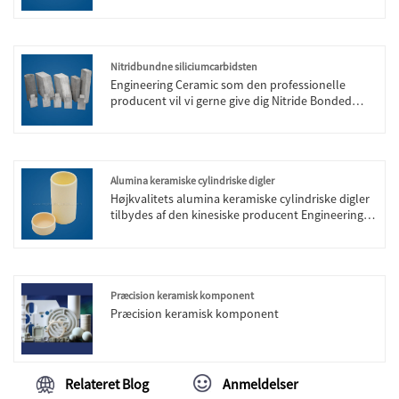
Nitridbundne siliciumcarbidsten
Engineering Ceramic som den professionelle
producent vil vi gerne give dig Nitride Bonded
Silicium Carbide Bricks. Og vi vil tilbyde dig den
bedste eftersalgsservice og rettidig levering.
Alumina keramiske cylindriske digler
Højkvalitets alumina keramiske cylindriske digler
tilbydes af den kinesiske producent Engineering
Ceramic. Køb Alumina Keramiske Cylindriske
Digler, som er af høj kvalitet direkte til lav pris.
Præcision keramisk komponent
Præcision keramisk komponent
Relateret Blog
Anmeldelser