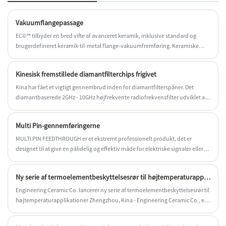
Vakuumflangepassage
EC©™ tilbyder en bred vifte af avanceret keramik, inklusive standard og
brugerdefineret keramik-til-metal flange-vakuumfremføring. Keramiske
materialer kan være aluminiumoxid med høj renhed, zirconiumoxid,
aluminiumnitrid (ALN), flangematerialer kan leveres efter behov af kunder,
Kinesisk fremstillede diamantfilterchips frigivet
såsom rustfrit stål, kobber, titanium, FeNiCo.
Kina har fået et vigtigt gennembrud inden for diamantfilterspåner. Det
diamantbaserede 2GHz - 10GHz højfrekvente radiofrekvensfilter udviklet af
kinesiske teknologivirksomheder blev officielt frigivet fredag ​​den 25.
oktober 2024.
Multi Pin-gennemføringerne
MULTI PIN FEEDTHROUGH er et ekstremt professionelt produkt, det er
designet til at give en pålidelig og effektiv måde for elektriske signaler eller
andre former for energi at passere gennem en barriere. Den tilbyder flere ben
og kan samtidig transmittere forskellige signaler eller forbindelser.
Ny serie af termoelementbeskyttelsesrør til højtemperaturapplikationer
Engineering Ceramic Co. lancerer ny serie af termoelementbeskyttelsesrør til
højtemperaturapplikationer Zhengzhou, Kina - Engineering Ceramic Co., en
førende producent af keramiske produkter, er stolte af at kunne annoncere
udgivelsen af ​​deres nye serie af termoelementbeskyttelsesrør designet til