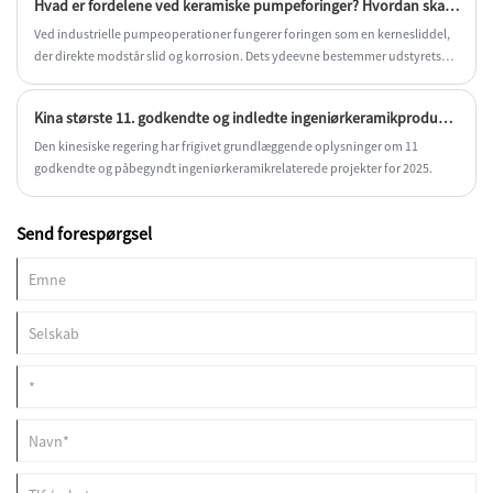
Hvad er fordelene ved keramiske pumpeforinger? Hvordan skal du vælge og installere dem?
brug i højtemperaturapplikationer.
Ved industrielle pumpeoperationer fungerer foringen som en kernesliddel,
der direkte modstår slid og korrosion. Dets ydeevne bestemmer udstyrets
pålidelighed og samlede driftsomkostninger. I de senere år, drevet af
fremskridt inden for materialevidenskab, er keramiske pumpeforinger
Kina største 11. godkendte og indledte ingeniørkeramikprodukter projekter i 2025.
blevet den foretrukne opgradering i forhold til traditionelle metalforinger i
industrier som olieboring, kemisk behandling, røggasafsvovling (FGD) og ny
Den kinesiske regering har frigivet grundlæggende oplysninger om 11
energiproduktion, på grund af deres overlegne slidstyrke og kemiske
godkendte og påbegyndt ingeniørkeramikrelaterede projekter for 2025.
inertitet.
Send forespørgsel