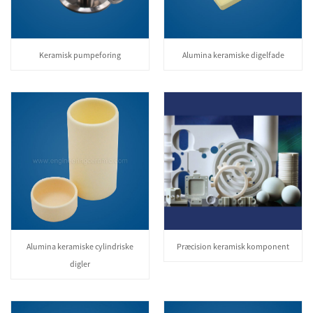
Keramisk pumpeforing
Alumina keramiske digelfade
Alumina keramiske cylindriske
Præcision keramisk komponent
digler