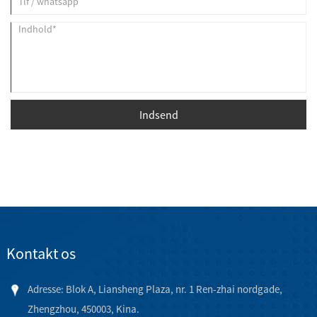
Indsend
Kontakt os
Adresse: Blok A, Liansheng Plaza, nr. 1 Ren-zhai nordgade,
Zhengzhou, 450003, Kina.