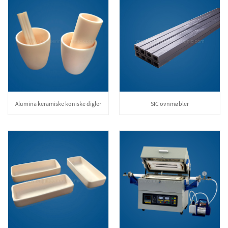
Alumina keramiske koniske digler
SIC ovnmøbler