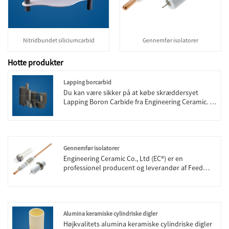
Nitridbundet siliciumcarbid
Gennemfør isolatorer
Hotte produkter
Lapping borcarbid
Du kan være sikker på at købe skræddersyet
Lapping Boron Carbide fra Engineering Ceramic. Vi
ser frem til at samarbejde med dig, hvis du vil vide
mere, kan du kontakte os nu, vi vil svare dig i tide!
Gennemfør isolatorer
Engineering Ceramic Co., Ltd (EC®) er en
professionel producent og leverandør af Feed
Through-isolatorer (Alumina 99,7% eller Alumina
Alsint 799) i Kina. Under det høje
kvalitetskontrolsystem og det tekniske teams
hårde arbejde kunne vores Feed Through-
isolatorer laves til
Alumina keramiske cylindriske digler
højtemperatursensorgennemføringer, som giver
Højkvalitets alumina keramiske cylindriske digler