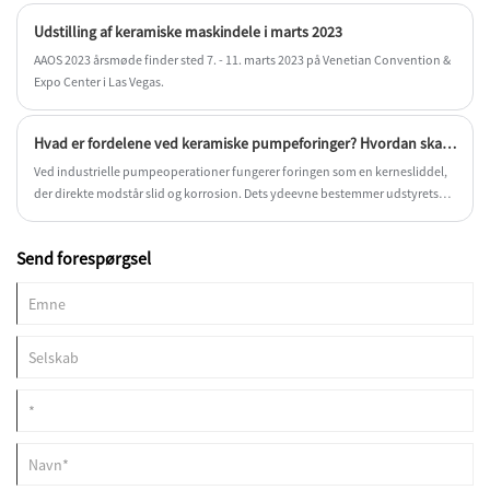
Udstilling af keramiske maskindele i marts 2023
AAOS 2023 årsmøde finder sted 7. - 11. marts 2023 på Venetian Convention &
Expo Center i Las Vegas.
Hvad er fordelene ved keramiske pumpeforinger? Hvordan skal du vælge og installere dem?
Ved industrielle pumpeoperationer fungerer foringen som en kernesliddel,
der direkte modstår slid og korrosion. Dets ydeevne bestemmer udstyrets
pålidelighed og samlede driftsomkostninger. I de senere år, drevet af
fremskridt inden for materialevidenskab, er keramiske pumpeforinger
Send forespørgsel
blevet den foretrukne opgradering i forhold til traditionelle metalforinger i
industrier som olieboring, kemisk behandling, røggasafsvovling (FGD) og ny
energiproduktion, på grund af deres overlegne slidstyrke og kemiske
inertitet.