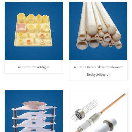
Aluminiumoxiddigler
Alumina Keramisk termoelement
Beskyttelsesrør