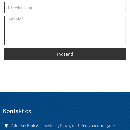
Indsend
Kontakt os
Adresse: Blok A, Liansheng Plaza, nr. 1 Ren-zhai nordgade,