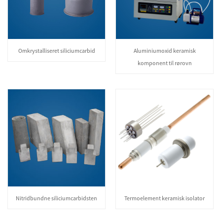
Omkrystalliseret siliciumcarbid
Aluminiumoxid keramisk
komponent til rørovn
Nitridbundne siliciumcarbidsten
Termoelement keramisk isolator