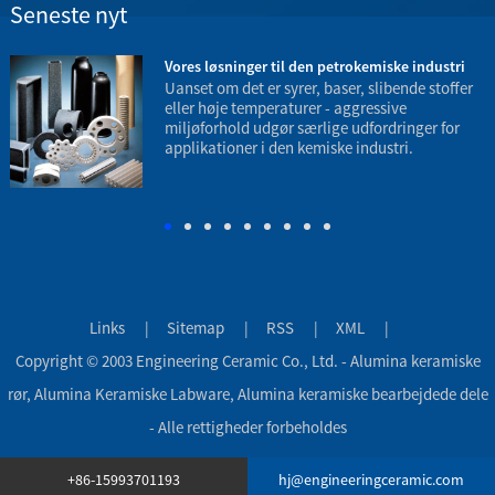
Seneste nyt
3
Vores løsninger til den petrokemiske industri
Uanset om det er syrer, baser, slibende stoffer
eller høje temperaturer - aggressive
miljøforhold udgør særlige udfordringer for
applikationer i den kemiske industri.
t
e
Links
|
Sitemap
|
RSS
|
XML
|
Copyright © 2003 Engineering Ceramic Co., Ltd. - Alumina keramiske
rør, Alumina Keramiske Labware, Alumina keramiske bearbejdede dele
- Alle rettigheder forbeholdes
+86-15993701193
hj@engineeringceramic.com