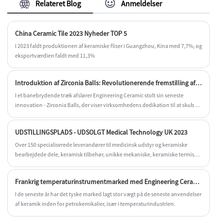
Relateret Blog
Anmeldelser
China Ceramic Tile 2023 Nyheder TOP 5
I 2023 faldt produktionen af ​​keramiske fliser i Guangzhou, Kina med 7,7%, og
eksportværdien faldt med 11,3%
Introduktion af Zirconia Balls: Revolutionerende fremstilling af keramiske lejer
I et banebrydende træk afslører Engineering Ceramic stolt sin seneste
innovation - Zirconia Balls, der viser virksomhedens dedikation til at skubbe
grænserne for keramisk teknologi.
UDSTILLINGSPLADS - UDSOLGT Medical Technology UK 2023
Over 150 specialiserede leverandører til medicinsk udstyr og keramiske
bearbejdede dele, keramisk tilbehør, unikke mekaniske, keramiske termiske,
biokemiske egenskaber, ejendomskombinationer, fremstilling af keramiske
materialer til medicinsk tekniske applikationer.
Frankrig temperaturinstrumentmarked med Engineering Ceramic Co
I de seneste år har det tyske marked lagt stor vægt på de seneste anvendelser
af keramik inden for petrokemikalier, især i temperaturindustrien.