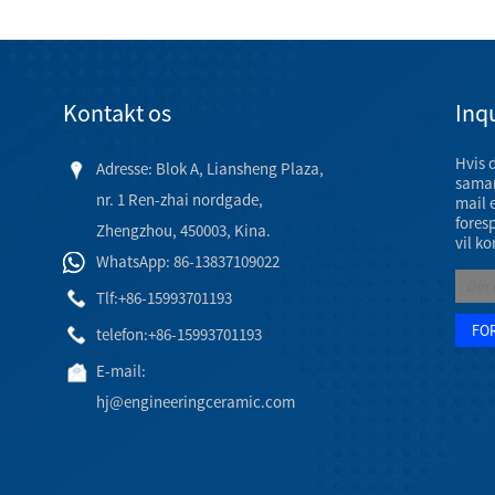
Kontakt os
Inqu
Hvis 
Adresse: Blok A, Liansheng Plaza,
samar
nr. 1 Ren-zhai nordgade,
mail 
fores
Zhengzhou, 450003, Kina.
vil ko
WhatsApp: 86-13837109022
Tlf:
+86-15993701193
telefon:
+86-15993701193
E-mail:
hj@engineeringceramic.com