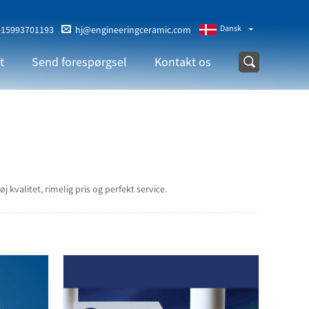
Dansk
-15993701193
hj@engineeringceramic.com
t
Send forespørgsel
Kontakt os
 kvalitet, rimelig pris og perfekt service.