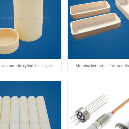
a keramiske cylindriske digler
Alumina keramiske forbrændi