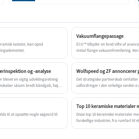
leverandører. Vores fabrik er specialiseret i
fremstilling af SIC-ovnmøbler.
Vakuumflangepassage
ramisk isolator, kan opnå
EC©™ tilbyder en bred vifte af avance
lingselementet.
metal flange-vakuumfremføring. Ker
zirconiumoxid, aluminiumnitrid (ALN)
rustfrit stål, kobber, titanium, FeNiCo.
ferinspektion og -analyse
r blevet en vigtig udviklingsretning
Det strategiske partnerskab omfatter e
enskaber såsom bredt båndgab, høj
udfordringer i den virkelige verden e
Top 10 keramiske materialer 
ds til at opsætte nogle søgeord til
Disse top 10 keramiske materialer med
forskellige industrier, fra rumfart ti
til applikationer, der kræver effektiv