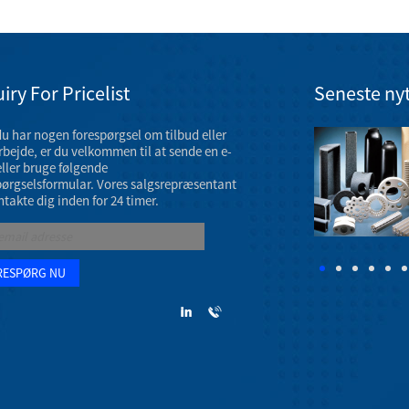
iry For Pricelist
Seneste ny
du har nogen forespørgsel om tilbud eller
Udstilling af keramiske maskindele i marts 2023
bejde, er du velkommen til at sende en e-
AAOS 2023 årsmøde finder sted 7. - 11. marts 2023 på
eller bruge følgende
Venetian Convention & Expo Center i Las Vegas.
pørgselsformular. Vores salgsrepræsentant
ntakte dig inden for 24 timer.