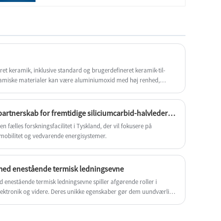
termoelementisolatorer fra Engineering
Ceramic. Vi ser frem til at samarbejde med dig,
hvis du vil vide mere, kan du kontakte os nu,
vi vil svare dig i tide!
ret keramik, inklusive standard og brugerdefineret keramik-til-
amiske materialer kan være aluminiumoxid med høj renhed,
, flangematerialer kan leveres efter behov af kunder, såsom
Wolfspeed og ZF annoncerer partnerskab for fremtidige siliciumcarbid-halvlederenheder
n fælles forskningsfacilitet i Tyskland, der vil fokusere på
-mobilitet og vedvarende energisystemer.
med enestående termisk ledningsevne
 enestående termisk ledningsevne spiller afgørende roller i
l elektronik og videre. Deres unikke egenskaber gør dem uundværlige
 varmeafledning og termisk styring.