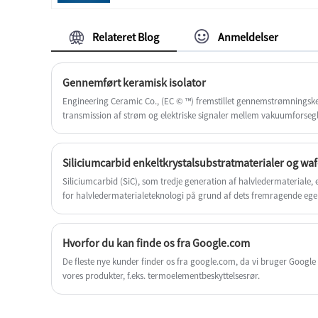
kvalitet, kan du være sikker på at købe
ceriumoxid til polering fra vores fabrik, og vi
vil tilbyde dig den bedste eftersalgsservice og
Relateret Blog
Anmeldelser
rettidig levering.
Gennemført keramisk isolator
Engineering Ceramic Co., (EC © ™) fremstillet gennemstrømningske
transmission af strøm og elektriske signaler mellem vakuumforseg
Siliciumcarbid enkeltkrystalsubstratmaterialer og wa
Siliciumcarbid (SiC), som tredje generation af halvledermateriale, e
for halvledermaterialeteknologi på grund af dets fremragende eg
elektrisk nedbrydningsstyrke og høj termisk ledningsevne.
Hvorfor du kan finde os fra Google.com
De fleste nye kunder finder os fra google.com, da vi bruger Google A
vores produkter, f.eks. termoelementbeskyttelsesrør.