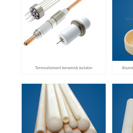
Termoelement keramisk isolator
Alumin