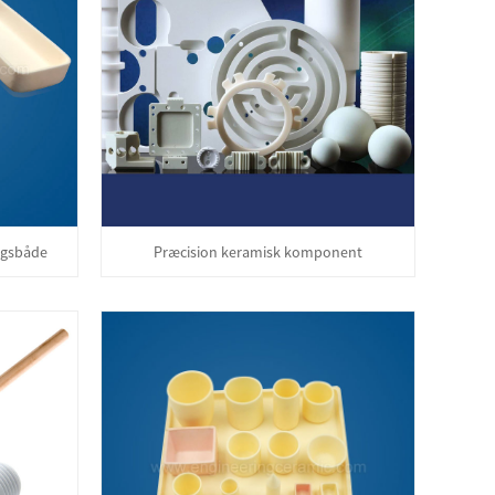
ngsbåde
Præcision keramisk komponent