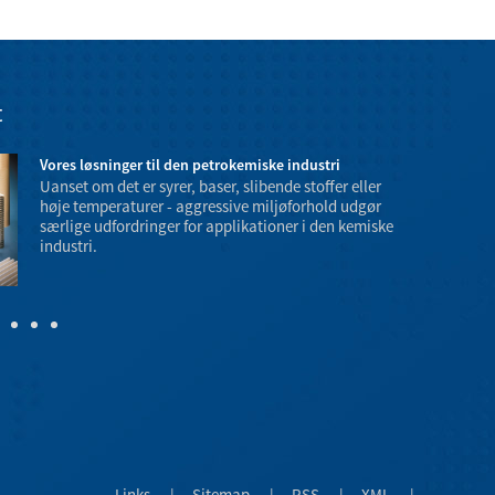
t
Vores løsninger til den petrokemiske industri
Uanset om det er syrer, baser, slibende stoffer eller
høje temperaturer - aggressive miljøforhold udgør
særlige udfordringer for applikationer i den kemiske
industri.
temperatur- o
farer.
Links
|
Sitemap
|
RSS
|
XML
|