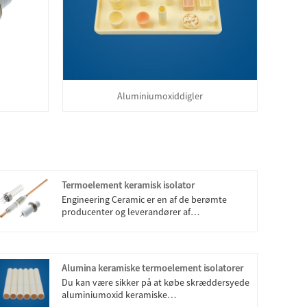
Aluminiumoxiddigler
Termoelement keramisk isolator
Engineering Ceramic er en af ​​de berømte
producenter og leverandører af
termoelementkeramiske isolatorer i Kina.
Vores fabrik er specialiseret i fremstilling af
termoelement keramisk isolator. Velkommen
til at købe termoelement keramisk isolator fra
Alumina keramiske termoelement isolatorer
Engineering Ceramic. Hver anmodning fra
Du kan være sikker på at købe skræddersyede
kunder besvares inden for 24 timer.
aluminiumoxid keramiske