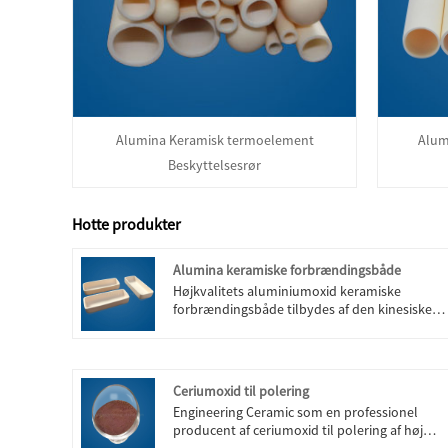
Alumina Keramisk termoelement
Alum
Beskyttelsesrør
Hotte produkter
Alumina keramiske forbrændingsbåde
Højkvalitets aluminiumoxid keramiske
forbrændingsbåde tilbydes af den kinesiske
producent Engineering Ceramic. Køb Alumina
Keramiske Cylindriske Digler som er af høj
kvalitet direkte til lav pris.
Ceriumoxid til polering
Engineering Ceramic som en professionel
producent af ceriumoxid til polering af høj