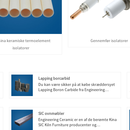
ina keramiske termoelement
Gennemfør isolatorer
isolatorer
Lapping borcarbid
Du kan være sikker på at købe skræddersyet
Lapping Boron Carbide fra Engineering
Ceramic. Vi ser frem til at samarbejde med dig,
hvis du vil vide mere, kan du kontakte os nu,
vi vil svare dig i tide!
SIC ovnmøbler
Engineering Ceramic er en af ​​de berømte Kina
SIC Kiln Furniture producenter og