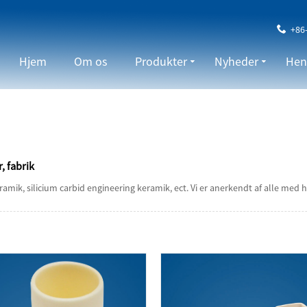
+86
Hjem
Om os
Produkter
Nyheder
Hen
 fabrik
amik, silicium carbid engineering keramik, ect. Vi er anerkendt af alle med høj